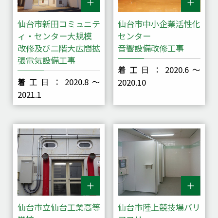
仙台市新田コミュニテ
仙台市中小企業活性化
ィ・センター大規模
センター
改修及び二階大広間拡
音響設備改修工事
張電気設備工事
着工日：2020.6～
着工日：2020.8～
2020.10
2021.1
仙台市立仙台工業高等
仙台市陸上競技場バリ