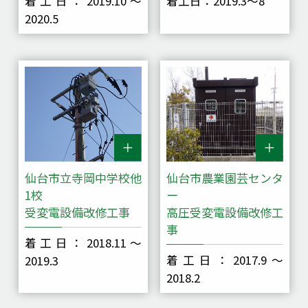
着工日：2019.10～
着工日：2019.3～8
2020.5
仙台市立寺岡中学校他
仙台市農業園芸センタ
1校
ー
受変電設備改修工事
高圧受変電設備改修工
事
着工日：2018.11～
着工日：2017.9～
2019.3
2018.2